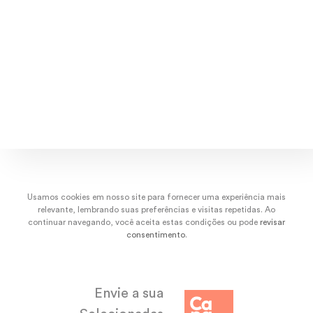
dez/22
nov/22
out/22
set/
Usamos cookies em nosso site para fornecer uma experiência mais
relevante, lembrando suas preferências e visitas repetidas. Ao
continuar navegando, você aceita estas condições ou pode
revisar
consentimento
.
Envie a sua