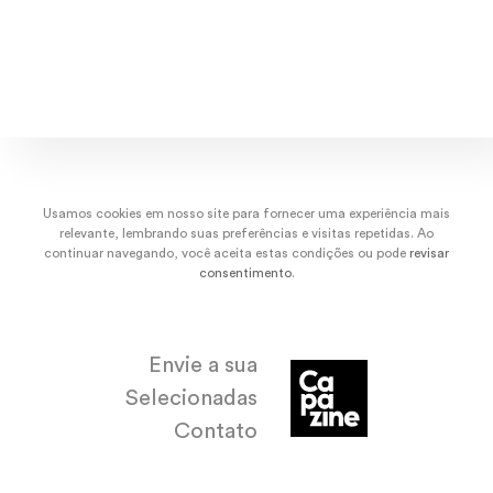
dez/22
nov/22
out/22
set/
Usamos cookies em nosso site para fornecer uma experiência mais
relevante, lembrando suas preferências e visitas repetidas. Ao
continuar navegando, você aceita estas condições ou pode
revisar
consentimento
.
Envie a sua
Selecionadas
Contato