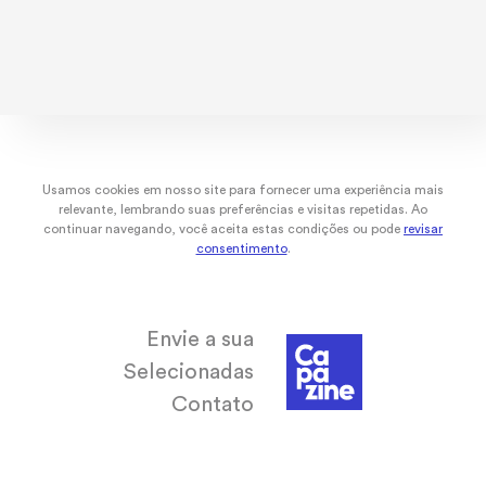
dez/22
nov/22
out/22
set/
Usamos cookies em nosso site para fornecer uma experiência mais
relevante, lembrando suas preferências e visitas repetidas. Ao
continuar navegando, você aceita estas condições ou pode
revisar
consentimento
.
Envie a sua
Selecionadas
Contato