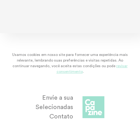
dez/22
nov/22
out/22
set/
Usamos cookies em nosso site para fornecer uma experiência mais
relevante, lembrando suas preferências e visitas repetidas. Ao
continuar navegando, você aceita estas condições ou pode
revisar
consentimento
.
Envie a sua
Selecionadas
Contato