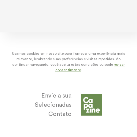
dez/22
nov/22
out/22
set/
Usamos cookies em nosso site para fornecer uma experiência mais
relevante, lembrando suas preferências e visitas repetidas. Ao
continuar navegando, você aceita estas condições ou pode
revisar
consentimento
.
Envie a sua
Selecionadas
Contato