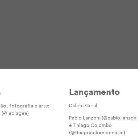
a
Lançamento
Delírio Geral
o, fotografia e arte:
 (@leolagee)
Pablo Lanzoni (@pablo.lanzoni
e Thiago Colombo
(@thiagocolombomusic)