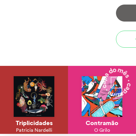
Triplicidades
Contramão
Patricia Nardelli
O Grilo