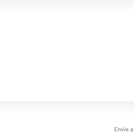
Caetano Veloso
Arthur Nogueira
tistas.
dez/22
nov/22
out/22
set/
Envie a