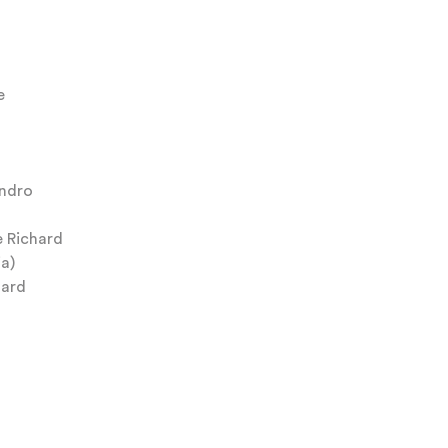
e
andro
e Richard
a)
hard