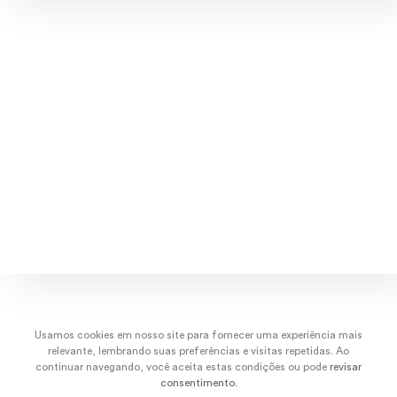
Explore músicas, capas e artistas.
dez/22
nov/22
out/22
set/
Usamos cookies em nosso site para fornecer uma experiência mais
relevante, lembrando suas preferências e visitas repetidas. Ao
continuar navegando, você aceita estas condições ou pode
revisar
consentimento
.