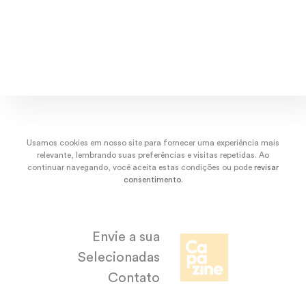
dez/22
nov/22
out/22
set/
Usamos cookies em nosso site para fornecer uma experiência mais
relevante, lembrando suas preferências e visitas repetidas. Ao
continuar navegando, você aceita estas condições ou pode
revisar
consentimento
.
Envie a sua
Selecionadas
Contato