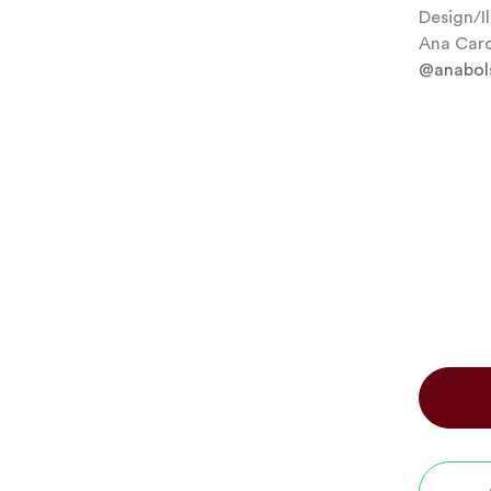
Design/I
Ana Caro
@anabol