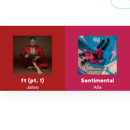
ft (pt. 1)
Sentimental
Jaloo
Aíla
Explore músicas, capas e ar