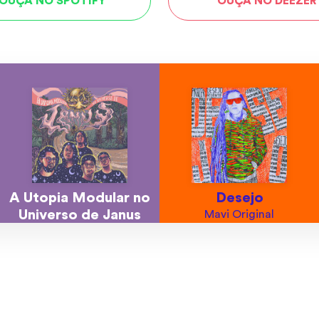
OUÇA NO SPOTIFY
OUÇA NO DEEZER
A Utopia Modular no
Desejo
Universo de Janus
Mavi Original
O Janus
tistas.