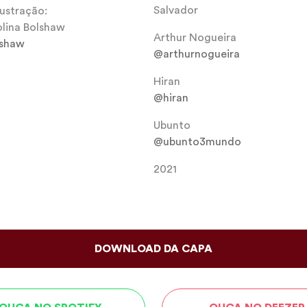
Salvador
lustração:
lina Bolshaw
Arthur Nogueira
shaw
@arthurnogueira
Hiran
@hiran
Ubunto
@ubunto3mundo
2021
DOWNLOAD DA CAPA