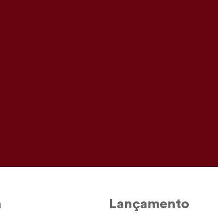
dreafranco
@hiran
@anabolshaw
nogueira
a
Lançamento