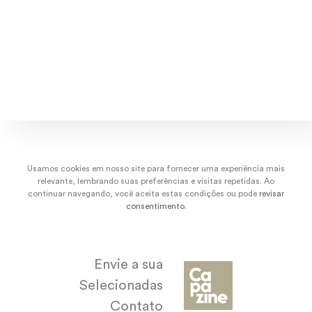
dez/22
nov/22
out/22
set/
Usamos cookies em nosso site para fornecer uma experiência mais
relevante, lembrando suas preferências e visitas repetidas. Ao
continuar navegando, você aceita estas condições ou pode
revisar
consentimento
.
Envie a sua
Selecionadas
Contato