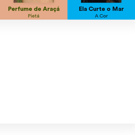
Perfume de Araçá
Ela Curte o Mar
Pietá
A Cor
out/22
set/22
jul/22
ago/22
jun/22
mai/22