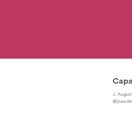
Cap
J. Augus
@joaode