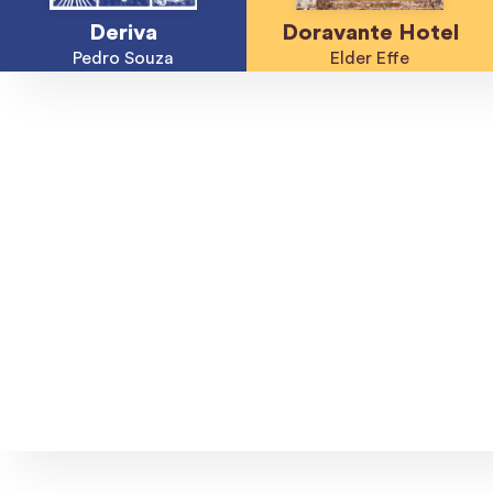
Deriva
Doravante Hotel
Pedro Souza
Elder Effe
Explore músicas, capas e ar