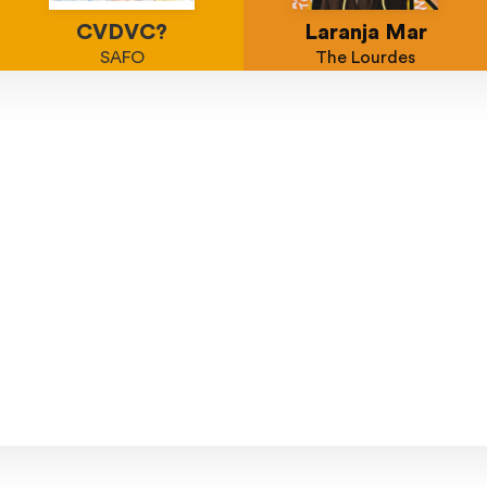
CVDVC?
Laranja Mar
SAFO
The Lourdes
tistas.
dez/22
nov/22