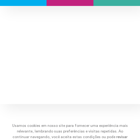
Explore músicas, capas e artistas.
dez/22
nov/22
out/22
set/
Usamos cookies em nosso site para fornecer uma experiência mais
relevante, lembrando suas preferências e visitas repetidas. Ao
continuar navegando, você aceita estas condições ou pode
revisar