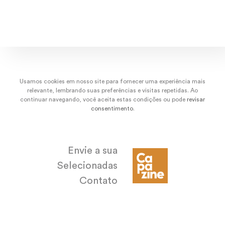
dez/22
nov/22
out/22
set/
Usamos cookies em nosso site para fornecer uma experiência mais
relevante, lembrando suas preferências e visitas repetidas. Ao
continuar navegando, você aceita estas condições ou pode
revisar
consentimento
.
Envie a sua
Selecionadas
Contato