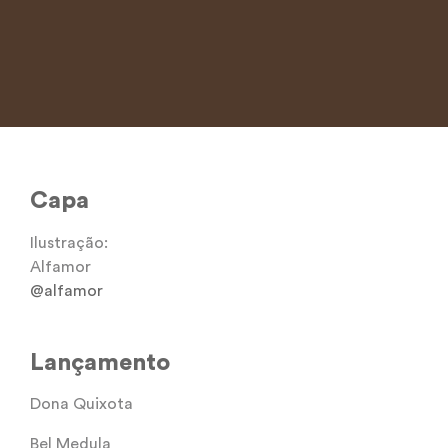
Capa
Ilustração:
Alfamor
@alfamor
Lançamento
Dona Quixota
Bel Medula