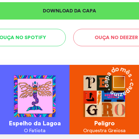
DOWNLOAD DA CAPA
OUÇA NO SPOTIFY
OUÇA NO DEEZER
Espelho da Lagoa
Peligro
O Fatiota
Orquestra Greiosa