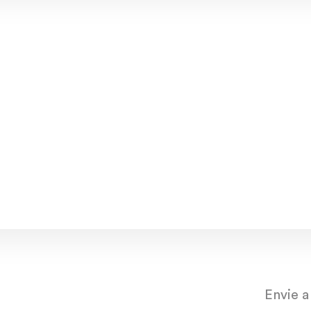
tistas.
dez/22
nov/22
out
Envie a