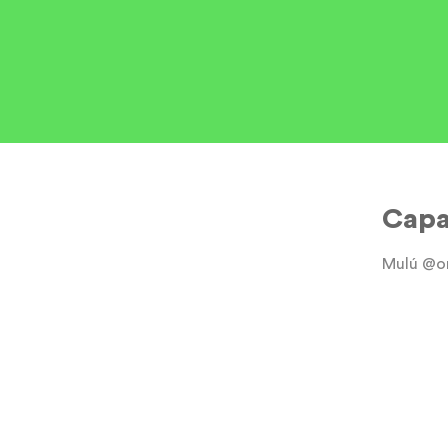
Cap
Mulú @