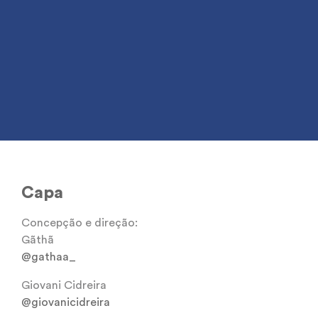
Capa
Concepção e direção:
Gãthã
@gathaa_
Giovani Cidreira
@giovanicidreira