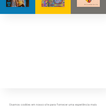
Explore músicas, capas e artistas.
dez/22
nov/22
out/22
set/
Usamos cookies em nosso site para fornecer uma experiência mais