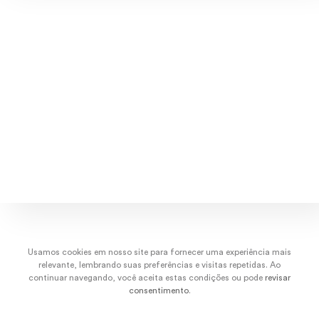
Explore músicas, capas e artistas.
dez/22
nov/22
out/22
set/
Usamos cookies em nosso site para fornecer uma experiência mais
relevante, lembrando suas preferências e visitas repetidas. Ao
continuar navegando, você aceita estas condições ou pode
revisar
consentimento
.