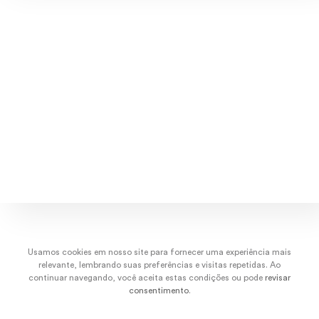
Explore músicas, capas e artistas.
dez/22
nov/22
out/22
set/
Usamos cookies em nosso site para fornecer uma experiência mais
relevante, lembrando suas preferências e visitas repetidas. Ao
continuar navegando, você aceita estas condições ou pode
revisar
consentimento
.