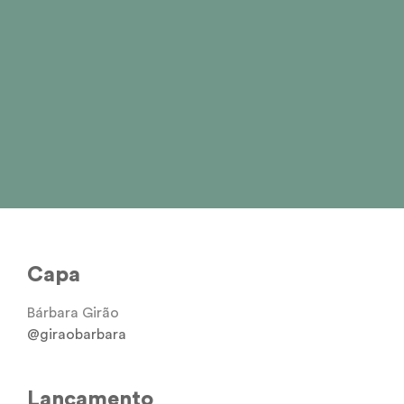
@giraobarbara
Capa
Bárbara Girão
@giraobarbara
Lançamento