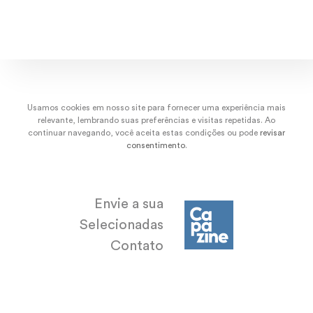
dez/22
nov/22
out/22
set/
Usamos cookies em nosso site para fornecer uma experiência mais
relevante, lembrando suas preferências e visitas repetidas. Ao
continuar navegando, você aceita estas condições ou pode
revisar
consentimento
.
Envie a sua
Selecionadas
Contato