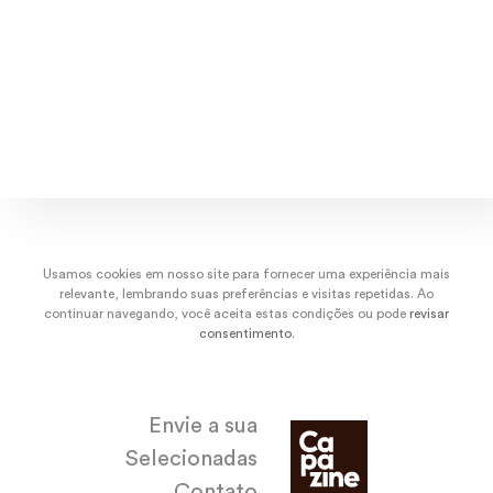
dez/22
nov/22
out/22
set/
Usamos cookies em nosso site para fornecer uma experiência mais
relevante, lembrando suas preferências e visitas repetidas. Ao
continuar navegando, você aceita estas condições ou pode
revisar
consentimento
.
Envie a sua
Selecionadas
Contato