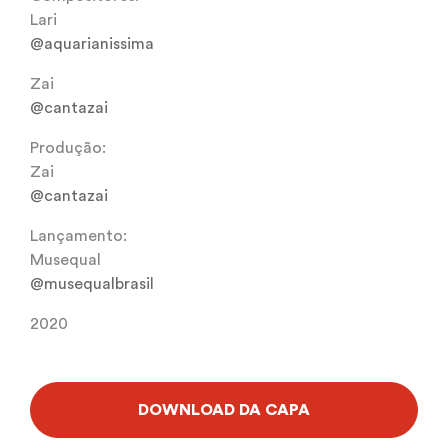
Lari
@aquarianissima
Zai
@cantazai
Produção:
Zai
@cantazai
Lançamento:
Musequal
@musequalbrasil
2020
DOWNLOAD DA CAPA