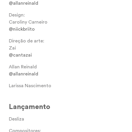
@allanreinald
Design:
Caroliny Carneiro
@niickbriito
Direção de arte:
Zai
@cantazai
Allan Reinald
@allanreinald
Larissa Nascimento
Lançamento
Desliza
Compositores: