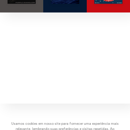
Explore músicas, capas e artistas.
dez/22
nov/22
out/22
set/
Usamos cookies em nosso site para fornecer uma experiência mais
relevante, lembrando suas preferências e visitas repetidas. Ao