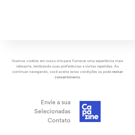
dez/22
nov/22
out/22
set/
Usamos cookies em nosso site para fornecer uma experiência mais
relevante, lembrando suas preferências e visitas repetidas. Ao
continuar navegando, você aceita estas condições ou pode
revisar
consentimento
.
Envie a sua
Selecionadas
Contato