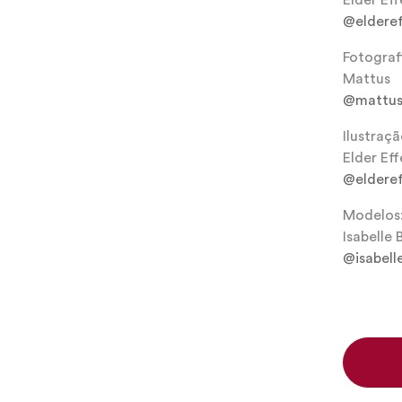
Elder Eff
@elderef
Fotograf
Mattus
@mattus
Ilustraçã
Elder Eff
@elderef
Modelos
Isabelle
@isabel