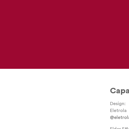
@eletrol
Cap
Design:
Eletrola
@eletrol