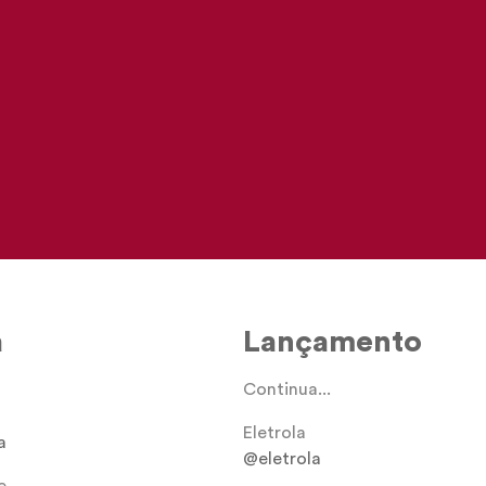
a
a
Lançamento
Continua...
Eletrola
a
@eletrola