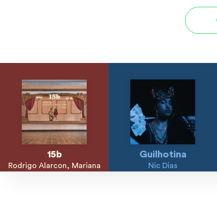
15b
Guilhotina
Rodrigo Alarcon, Mariana
Nic Dias
Froes
Explore músicas, capas e ar