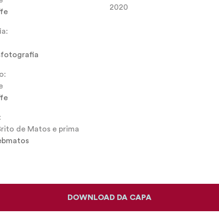
e
2020
fe
ia:
fotografia
o:
e
fe
:
 Brito de Matos e prima
lebmatos
DOWNLOAD DA CAPA