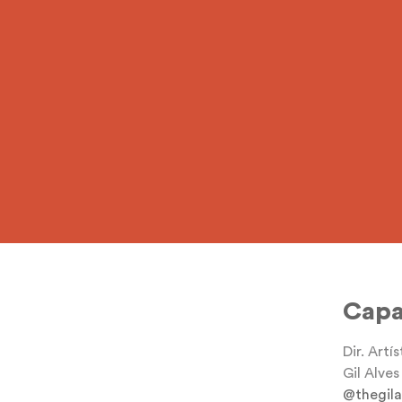
@cantorp
Cap
Dir. Artís
Gil Alves
@thegila