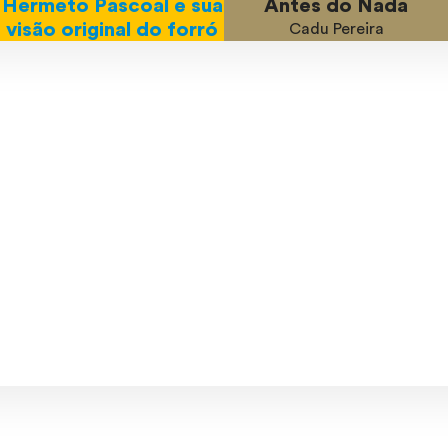
Hermeto Pascoal e sua
Antes do Nada
visão original do forró
Cadu Pereira
Hermeto Pascoal
tistas.
abr/22
mar/22
fev/22
jan/22
dez/21
nov/
un/22
mai/22