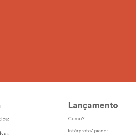
aulodiniz
a
Lançamento
Como?
tica:
Intérprete/ piano:
lves