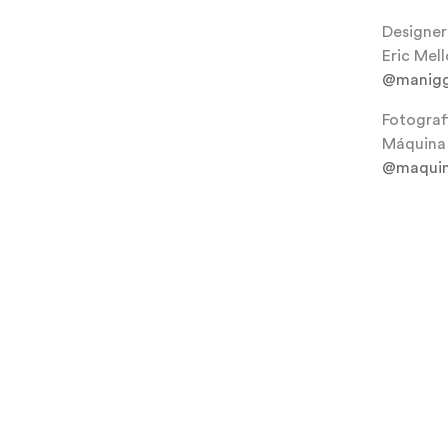
Designer 
Eric Mell
@manigg
Fotograf
Máquina
@maqui