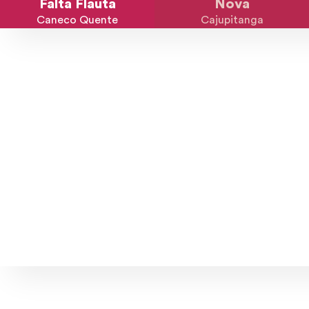
Falta Flauta
Nova
Caneco Quente
Cajupitanga
Explore músicas, capas e ar
out/22
set/22
ago/22
jul/22
j