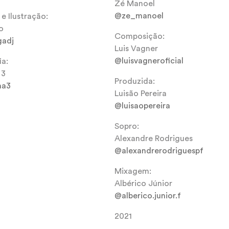
Zé Manoel
@ze_manoel
e Ilustração:
o
Composição:
adj
Luis Vagner
@luisvagneroficial
ia:
 3
Produzida:
na3
Luisão Pereira
@luisaopereira
Sopro:
Alexandre Rodrigues
@alexandrerodriguespf
Mixagem:
Albérico Júnior
@alberico.junior.f
2021